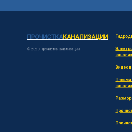
ПРОЧИСТКА
К
АНАЛИЗАЦИИ
Гидроди
Электр
© 2020 ПрочисткаКанализации
канали
Видеоди
Пневма
канали
Размор
Прочист
Прочист