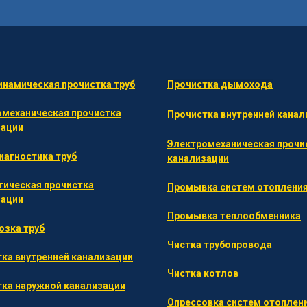
намическая прочистка труб
Прочистка дымохода
омеханическая прочистка
Прочистка внутренней канал
зации
Электромеханическая прочи
агностика труб
канализации
тическая прочистка
Промывка систем отоплени
зации
П
ромывка теплообменника
озка труб
Ч
истка трубопровода
ка внутренней канализации
Ч
истка котлов
ка наружной канализации
О
прессовка систем отоплен