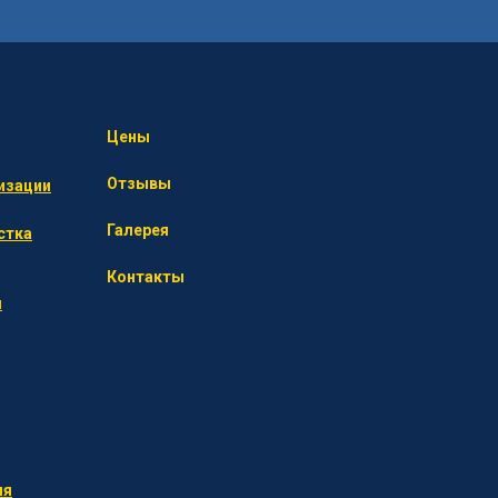
Цены
Отзывы
изации
Галерея
стка
Контакты
я
ия