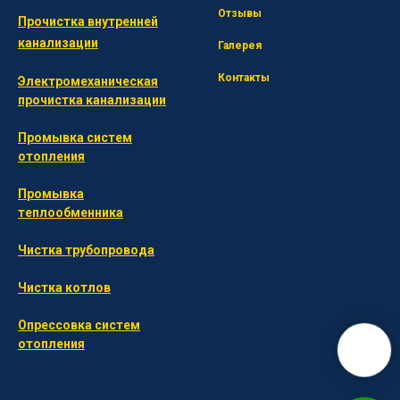
Отзывы
Прочистка внутренней
канализации
Галерея
Контакты
Электромеханическая
прочистка канализации
Промывка систем
отопления
П
ромывка
теплообменника
Ч
истка трубопровода
Ч
истка котлов
О
прессовка систем
отопления