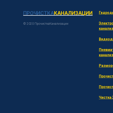
ПРОЧИСТКА
К
АНАЛИЗАЦИИ
Гидроди
Электр
© 2020 ПрочисткаКанализации
канали
Видеоди
Пневма
канали
Размор
Прочист
Прочист
Чистка