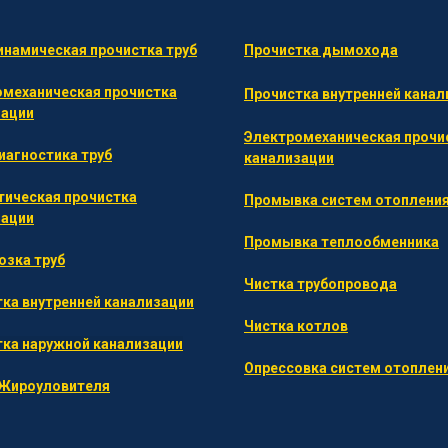
намическая прочистка труб
Прочистка дымохода
омеханическая прочистка
Прочистка внутренней канал
зации
Электромеханическая прочи
агностика труб
канализации
тическая прочистка
Промывка систем отоплени
зации
П
ромывка теплообменника
озка труб
Ч
истка трубопровода
ка внутренней канализации
Ч
истка котлов
ка наружной канализации
О
прессовка систем отоплен
 Жироуловителя