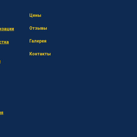
Цены
Отзывы
изации
Галерея
стка
Контакты
я
ия