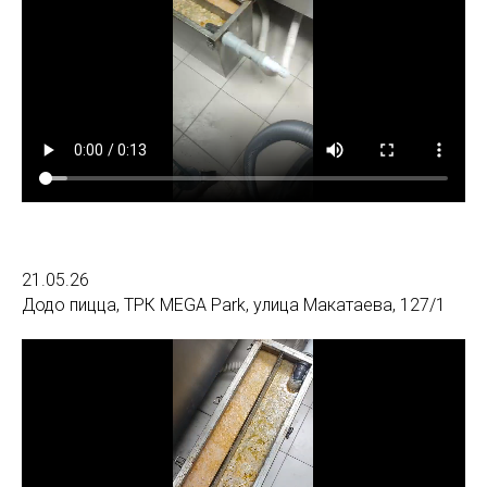
21.05.26
Додо пицца, ТРК MEGA Park, улица Макатаева, 127/1