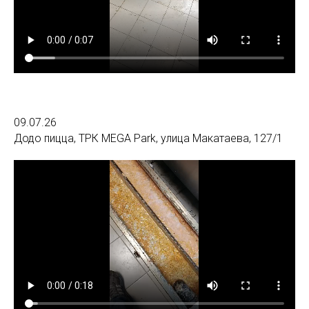
09.07.26
Додо пицца, ТРК MEGA Park, улица Макатаева, 127/1